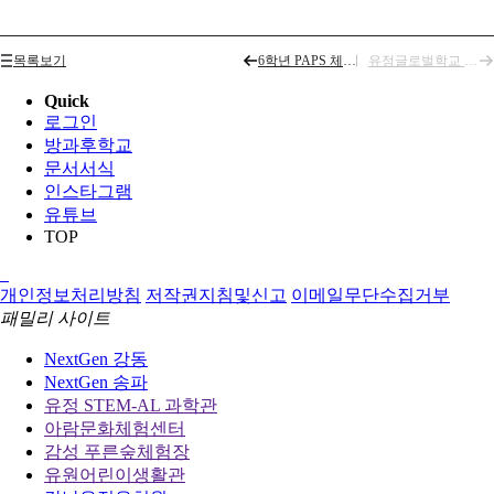
목록보기
6학년 PAPS 체력검사
유정글로벌학교 5월 4주차 영어활동
Quick
로그인
방과후학교
문서서식
인스타그램
유튜브
TOP
개인정보처리방침
저작권지침및신고
이메일무단수집거부
패밀리 사이트
NextGen 강동
NextGen 송파
유정 STEM-AL 과학관
아람문화체험센터
감성 푸른숲체험장
유원어린이생활관