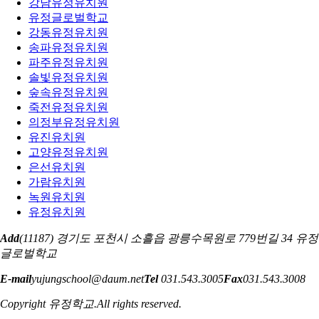
강남유정유치원
유정글로벌학교
강동유정유치원
송파유정유치원
파주유정유치원
솔빛유정유치원
숲속유정유치원
죽전유정유치원
의정부유정유치원
유진유치원
고양유정유치원
은선유치원
가람유치원
녹원유치원
유정유치원
Add
(11187) 경기도 포천시 소흘읍 광릉수목원로 779번길 34 유정
글로벌학교
E-mail
yujungschool@daum.net
Tel
031.543.3005
Fax
031.543.3008
Copyright 유정학교.All rights reserved.