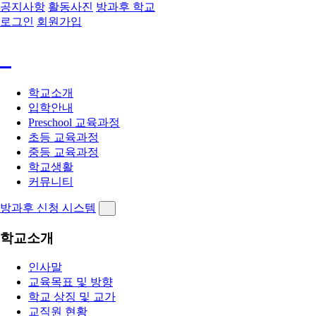
공지사항
활동사진
방과후 학교
로그인
회원가입
학교소개
입학안내
Preschool 교육과정
초등 교육과정
중등 교육과정
학교생활
커뮤니티
방과후 신청 시스템
학교소개
인사말
교육목표 및 방향
학교 상징 및 교가
교직원 현황